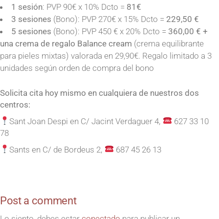
1 sesión
: PVP 90€ x 10% Dcto =
81€
3 sesiones
(Bono): PVP 270€ x 15% Dcto =
229,50 €
5 sesiones
(Bono): PVP 450 € x 20% Dcto =
360,00 €
+
una crema de regalo Balance cream
(crema equilibrante
para pieles mixtas) valorada en 29,90€. Regalo limitado a 3
unidades según orden de compra del bono
Solicita cita hoy mismo en cualquiera de nuestros dos
centros:
Sant Joan Despi en C/ Jacint Verdaguer 4,
627 33 10
78
Sants en C/ de Bordeus 2,
687 45 26 13
Post a comment
Lo siento, debes estar
conectado
para publicar un