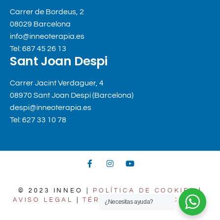
Carrer de Bordeus, 2
08029 Barcelona
info@inneoterapia.es
Tel: 687 45 26 13
Sant Joan Despi
Carrer Jacint Verdaguer, 4
08970 Sant Joan Despí (Barcelona)
despi@inneoterapia.es
Tel: 627 33 10 78
© 2023 INNEO |
POLÍTICA DE COOKIES
|
AVISO LEGAL
|
TÉRMINOS Y CONDICIONES
¿Necesitas ayuda?