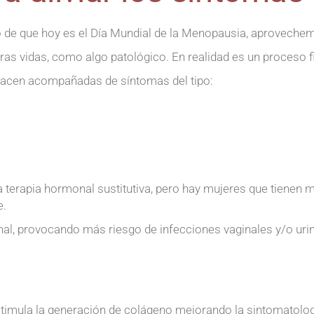
o de que hoy es el Día Mundial de la Menopausia, aproveche
s vidas, como algo patológico. En realidad es un proceso fi
 hacen acompañadas de síntomas del tipo:
a terapia hormonal sustitutiva, pero hay mujeres que tienen 
e.
l, provocando más riesgo de infecciones vaginales y/o urina
timula la generación de colágeno mejorando la sintomatolog