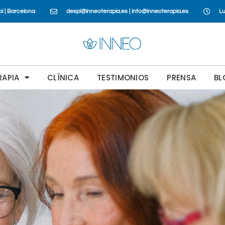
i | Barcelona
despi@inneoterapia.es | info@inneoterapia.es
Lu
RAPIA
CLÍNICA
TESTIMONIOS
PRENSA
BL