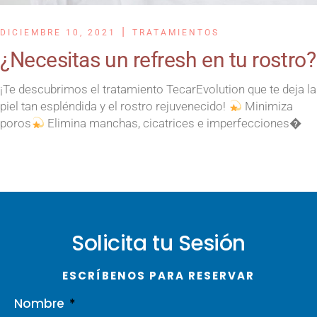
DICIEMBRE 10, 2021
TRATAMIENTOS
¿Necesitas un refresh en tu rostro?
¡Te descubrimos el tratamiento TecarEvolution que te deja la
piel tan espléndida y el rostro rejuvenecido!
Minimiza
poros
Elimina manchas, cicatrices e imperfecciones�
Solicita tu Sesión
ESCRÍBENOS PARA RESERVAR
Nombre