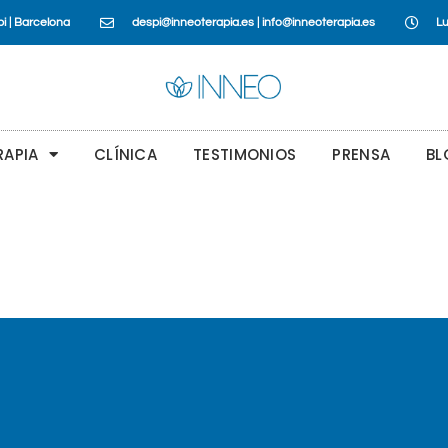
i | Barcelona
despi@inneoterapia.es | info@inneoterapia.es
Lu
RAPIA
CLÍNICA
TESTIMONIOS
PRENSA
BL